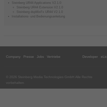
Steinberg UR44 Applications V2.1.0:
Steinberg UR44 Extension V2.1.0
Steinberg dspMixFx UR44 V2.1.0
Installations- und Bedienungsanleitung
Company
Presse
Jobs
Vertriebe
Developer
eLi
© 2026 Steinberg Media Technologies GmbH Alle Rechte
vorbehalten.