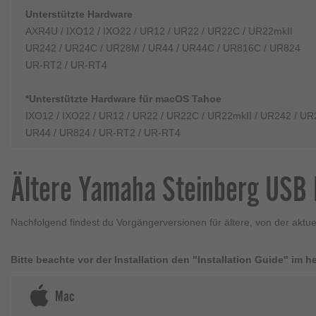
Unterstützte Hardware
AXR4U / IXO12 / IXO22 / UR12 / UR22 / UR22C / UR22mkII
UR242 / UR24C / UR28M / UR44 / UR44C / UR816C / UR824
UR-RT2 / UR-RT4
*Unterstützte Hardware für macOS Tahoe
IXO12 / IXO22 / UR12 / UR22 / UR22C / UR22mkII / UR242 / U
UR44 / UR824 / UR-RT2 / UR-RT4
Ältere Yamaha Steinberg USB 
Nachfolgend findest du Vorgängerversionen für ältere, von der aktue
Bitte beachte vor der Installation den "Installation Guide" im 
Mac