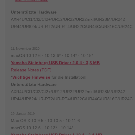
Unterstützte Hardware
AXR4U/CI1/CI2/CI2+/UR12/UR22/UR22mkII/UR28M/UR242
UR44/UR824/UR-RT2/UR-RT4/UR22C/UR44C/UR816C/UR24C
11. November 2020
macOS 10.12.6 · 10.13.6* · 10.14* · 10.15*
Yamaha Steinberg USB Driver 2.0.4 · 3,3 MB
Release Notes (PDF)
*
Wichtige Hinweise
für die Installation!
Unterstützte Hardware
AXR4U/CI1/CI2/CI2+/UR12/UR22/UR22mkII/UR28M/UR242
UR44/UR824/UR-RT2/UR-RT4/UR22C/UR44C/UR816C/UR24C
29. Januar 2019
Mac OS X 10.9.5 · 10.10.5 · 10.11.6
macOS 10.12.6 · 10.13* · 10.14*