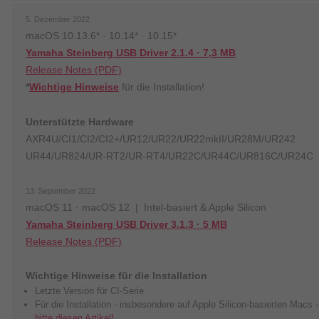
5. Dezember 2022
macOS 10.13.6* · 10.14* · 10.15*
Yamaha Steinberg USB Driver 2.1.4 · 7,3 MB
Release Notes (PDF)
*
Wichtige Hinweise
für die Installation!
Unterstützte Hardware
AXR4U/CI1/CI2/CI2+/UR12/UR22/UR22mkII/UR28M/UR242
UR44/UR824/UR-RT2/UR-RT4/UR22C/UR44C/UR816C/UR24C
13. September 2022
macOS 11 · macOS 12 | Intel-basiert & Apple Silicon
Yamaha Steinberg USB Driver 3.1.3 · 5 MB
Release Notes (PDF)
Wichtige Hinweise für die Installation
Letzte Version für CI-Serie
Für die Installation - insbesondere auf Apple Silicon-basierten Macs 
bitte diesen Artikel!