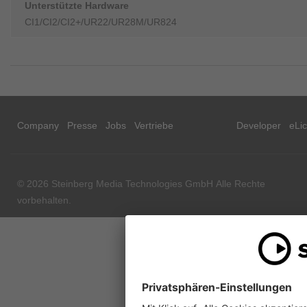
Unterstützte Hardware
CI1/CI2/CI2+/UR22/UR28M/UR824
Company
Presse
Jobs
Vertriebe
Developer
eLi
© 2026 Steinberg Media Technologies GmbH Alle Rechte
vorbehalten.