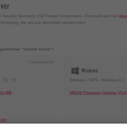
iver
ne Yamaha Steinberg USB Treiber-Komponente. Eventuell steht auf
dies
 Verfügung, die separat aktualisiert werden kann.
tgelieferten "Update Guide"!
6. Dezember 2019
Windows
· 11 · 12
Windows 7 SP1 · Windows 8.1 
 11 MB
UR242 Firmware Updater V1.0
2 MB