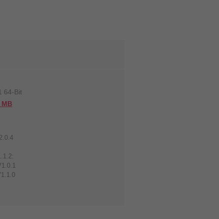
 64-Bit
7 MB
2.0.4
.1.2:
V1.0.1
1.1.0