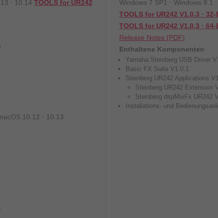
13 · 10.14
TOOLS for UR242
Windows 7 SP1 · Windows 8.1 
TOOLS for UR242 V1.0.3 · 32-
TOOLS for UR242 V1.0.3 · 64-B
Release Notes (PDF)
2
Enthaltene Komponenten
Yamaha Steinberg USB Driver V
Basic FX Suite V1.0.1
Steinberg UR242 Applications V1
Steinberg UR242 Extension 
Steinberg dspMixFx UR242 V
Installations- und Bedienungsanl
 macOS 10.12 · 10.13
g