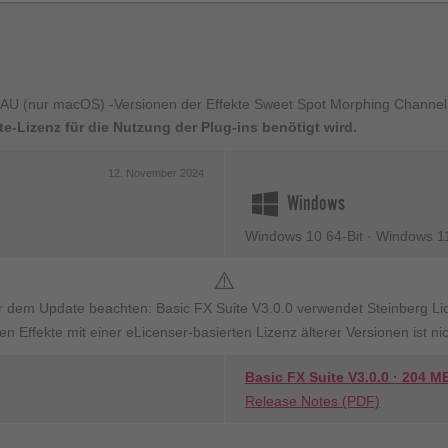
d AU (nur macOS) -Versionen der Effekte Sweet Spot Morphing Channel
te-Lizenz für die Nutzung der Plug-ins benötigt wird.
12. November 2024
Windows
Windows 10 64-Bit · Windows 1
⚠️
or dem Update beachten: Basic FX Suite V3.0.0 verwendet Steinberg Li
n Effekte mit einer eLicenser-basierten Lizenz älterer Versionen ist ni
Basic FX Suite V3.0.0 · 204 M
Release Notes (PDF)